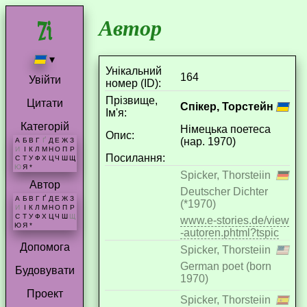
Автор
▾
Унікальний
164
Увійти
номер (ID):
Прізвище,
Цитати
Спікер, Торстейн
Ім'я:
Категорій
Німецька поетеса
Опис:
(нар. 1970)
А
Б
В
Г
Ґ
Д
Е
Ж
З
И
І
К
Л
М
Н
О
П
Р
Посилання:
С
Т
У
Ф
Х
Ц
Ч
Ш
Щ
Ю
Я
*
Spicker, Thorsteiin
Автор
Deutscher Dichter
А
Б
В
Г
Ґ
Д
Е
Ж
З
(*1970)
И
І
К
Л
М
Н
О
П
Р
С
Т
У
Ф
Х
Ц
Ч
Ш
Щ
www.e-stories.de/view
Ю
Я
*
-autoren.phtml?tspic
Допомога
Spicker, Thorsteiin
German poet (born
Будовувати
1970)
Проект
Spicker, Thorsteiin