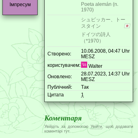
Poeta alemán (n.
Імпресум
1970)
シュピッカー、トー
スタイン
ドイツの詩人
（*1970）
10.06.2008, 04:47 Uhr
Створено:
MESZ
користувачем:
Walter
28.07.2023, 14:37 Uhr
Оновлено:
MESZ
Публічний:
Так
Цитата
1
Коментаря
Увійдіть за допомогою
Увійти
, щоб додавати
коментарі тут.