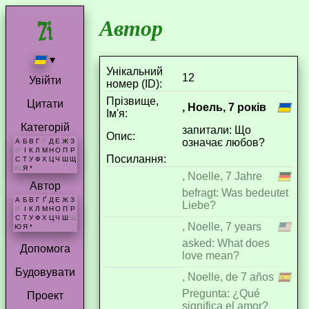
Автор
▾
Унікальний
12
Увійти
номер (ID):
Прізвище,
Цитати
, Ноель, 7 років
Ім'я:
Категорій
запитали: Що
Опис:
означає любов?
А
Б
В
Г
Ґ
Д
Е
Ж
З
И
І
К
Л
М
Н
О
П
Р
Посилання:
С
Т
У
Ф
Х
Ц
Ч
Ш
Щ
Ю
Я
*
, Noelle, 7 Jahre
Автор
befragt: Was bedeutet
А
Б
В
Г
Ґ
Д
Е
Ж
З
Liebe?
И
І
К
Л
М
Н
О
П
Р
С
Т
У
Ф
Х
Ц
Ч
Ш
Щ
, Noelle, 7 years
Ю
Я
*
asked: What does
Допомога
love mean?
Будовувати
, Noelle, de 7 años
Pregunta: ¿Qué
Проект
significa el amor?