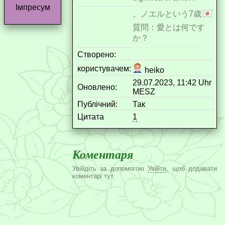
Імпресум
、ノエルという7歳
質問：愛とは何です
か？
Створено:
користувачем:
heiko
29.07.2023, 11:42 Uhr
Оновлено:
MESZ
Публічний:
Так
Цитата
1
Коментаря
Увійдіть за допомогою
Увійти
, щоб додавати
коментарі тут.