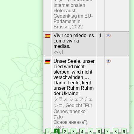
Internationalen
Holocaust-
Gedenktag im EU-
Parlament in
Brüssel, 2022
Vivir con miedo, es
1
como vivir a
medias.
不明
Unser Seele, unser
Lied wird nicht
sterben, wird nicht
verschwinden …
Darin, Leute, liegt
unser Ruhm Ruhm
der Ukraine!
タラス シェフチェ
ンコ, Gedicht "Für
Osnowjanenko"
("До
Основ'яненка"),
1840
«
1
2
3
4
5
6
7
8
9