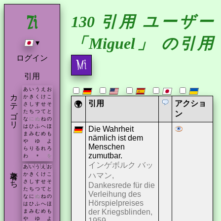
130 引用 ユーザー
「Miguel」 の引用
▾
ログイン
引用
あ
い
う
え
お
カテゴリ
か
き
く
け
こ
引用
アクショ
🌍
さ
し
す
せ
そ
た
ち
つ
て
と
ン
な
に
ぬ
ね
の
は
ひ
ふ
へ
ほ
Die Wahrheit
ま
み
む
め
も
nämlich ist dem
や
ゆ
よ
Menschen
ら
り
る
れ
ろ
zumutbar.
わ
を
*
インゲボルク バッ
あ
い
う
え
お
著者たち
ハマン,
か
き
く
け
こ
さ
し
す
せ
そ
Dankesrede für die
た
ち
つ
て
と
Verleihung des
な
に
ぬ
ね
の
Hörspielpreises
は
ひ
ふ
へ
ほ
der Kriegsblinden,
ま
み
む
め
も
や
ゆ
よ
1959