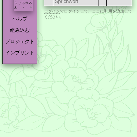
Sprichwort
ら
り
る
れ
ろ
わ
を
*
ログイン
でログインして、ここに引用を追加して
ください。
ヘルプ
組み込む
プロジェクト
インプリント