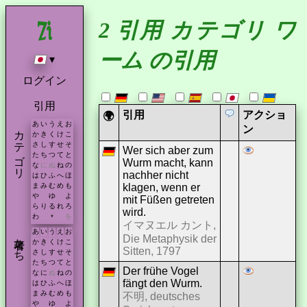
2 引用 カテゴリ ワ
ーム の引用
▾
ログイン
引用
引用
アクショ
🌍
あ
い
う
え
お
カテゴリ
ン
か
き
く
け
こ
さ
し
す
せ
そ
Wer sich aber zum
た
ち
つ
て
と
Wurm macht, kann
な
に
ぬ
ね
の
nachher nicht
は
ひ
ふ
へ
ほ
klagen, wenn er
ま
み
む
め
も
や
ゆ
よ
mit Füßen getreten
ら
り
る
れ
ろ
wird.
わ
を
*
イマヌエル カント,
あ
い
う
え
お
著者たち
Die Metaphysik der
か
き
く
け
こ
Sitten, 1797
さ
し
す
せ
そ
た
ち
つ
て
と
Der frühe Vogel
な
に
ぬ
ね
の
fängt den Wurm.
は
ひ
ふ
へ
ほ
ま
み
む
め
も
不明, deutsches
や
ゆ
よ