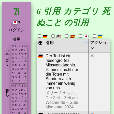
6 引用 カテゴリ 死
ぬこと の引用
▾
ログイン
引用
引用
アクショ
🌍
あ
い
う
え
お
カテゴリ
ン
か
き
く
け
こ
さ
し
す
せ
そ
Der Tod ist ein
た
ち
つ
て
と
riesengroßes
な
に
ぬ
ね
の
Missverständnis.
は
ひ
ふ
へ
ほ
Er nimmt nicht nur
ま
み
む
め
も
や
ゆ
よ
die Toten mit.
ら
り
る
れ
ろ
Sondern auch
わ
を
*
immer ein wenig
あ
い
う
え
お
von uns.
著者たち
か
き
く
け
こ
メリー キヤック,
さ
し
す
せ
そ
Die Zeit – Zeit am
た
ち
つ
て
と
な
に
ぬ
ね
の
Wochende – Gute
は
ひ
ふ
へ
ほ
Momente, 2024
ま
み
む
め
も
や
ゆ
よ