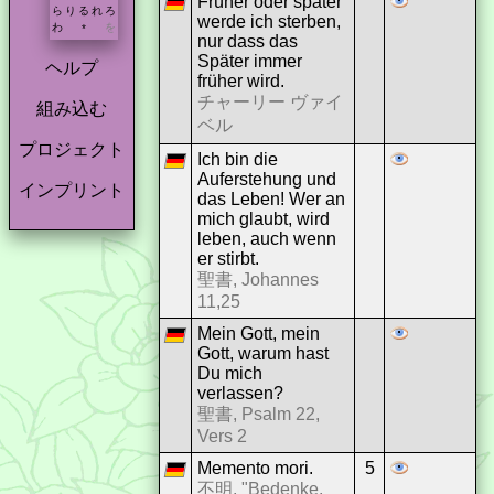
Früher oder später
ら
り
る
れ
ろ
werde ich sterben,
わ
を
*
nur dass das
Später immer
ヘルプ
früher wird.
チャーリー ヴァイ
組み込む
ベル
プロジェクト
Ich bin die
Auferstehung und
インプリント
das Leben! Wer an
mich glaubt, wird
leben, auch wenn
er stirbt.
聖書, Johannes
11,25
Mein Gott, mein
Gott, warum hast
Du mich
verlassen?
聖書, Psalm 22,
Vers 2
Memento mori.
5
不明, "Bedenke,