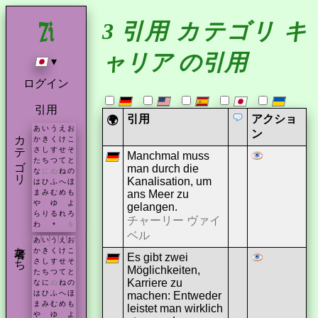
3 引用 カテゴリ キ
ャリア の引用
▾
ログイン
引用
引用
アクショ
🌍
あ
い
う
え
お
カテゴリ
ン
か
き
く
け
こ
さ
し
す
せ
そ
Manchmal muss
た
ち
つ
て
と
man durch die
な
に
ぬ
ね
の
Kanalisation, um
は
ひ
ふ
へ
ほ
ans Meer zu
ま
み
む
め
も
や
ゆ
よ
gelangen.
ら
り
る
れ
ろ
チャーリー ヴァイ
わ
を
*
ベル
あ
い
う
え
お
著者たち
か
き
く
け
こ
Es gibt zwei
さ
し
す
せ
そ
Möglichkeiten,
た
ち
つ
て
と
Karriere zu
な
に
ぬ
ね
の
は
ひ
ふ
へ
ほ
machen: Entweder
ま
み
む
め
も
leistet man wirklich
や
ゆ
よ