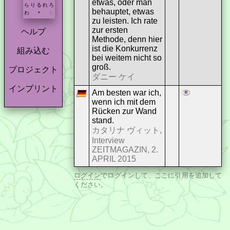
etwas, oder man
ら
り
る
れ
ろ
behauptet, etwas
わ
を
*
zu leisten. Ich rate
zur ersten
ヘルプ
Methode, denn hier
ist die Konkurrenz
組み込む
bei weitem nicht so
groß.
プロジェクト
ダニー ケイ
インプリント
Am besten war ich,
wenn ich mit dem
Rücken zur Wand
stand.
カタリナ ヴィット,
Interview
ZEITMAGAZIN, 2.
APRIL 2015
ログイン
でログインして、ここに引用を追加して
ください。