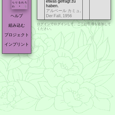
etwas gefragt zu
ら
り
る
れ
ろ
haben.
わ
を
*
アルベール カミュ,
Der Fall, 1956
ヘルプ
ログイン
でログインして、ここに引用を追加して
組み込む
ください。
プロジェクト
インプリント