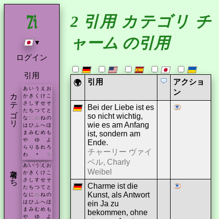
2 引用 カテゴリ チ
ャーム の引用
▾
ログイン
引用
引用
アクショ
🌍
あ
い
う
え
お
カテゴリ
ン
か
き
く
け
こ
さ
し
す
せ
そ
Bei der Liebe ist es
た
ち
つ
て
と
so nicht wichtig,
な
に
ぬ
ね
の
wie es am Anfang
は
ひ
ふ
へ
ほ
ist, sondern am
ま
み
む
め
も
や
ゆ
よ
Ende.
ら
り
る
れ
ろ
チャーリー ヴァイ
わ
を
*
ベル, Charly
あ
い
う
え
お
著者たち
Weibel
か
き
く
け
こ
さ
し
す
せ
そ
Charme ist die
た
ち
つ
て
と
Kunst, als Antwort
な
に
ぬ
ね
の
は
ひ
ふ
へ
ほ
ein Ja zu
ま
み
む
め
も
bekommen, ohne
や
ゆ
よ