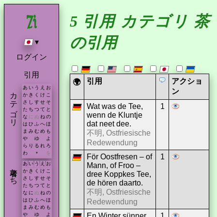
5 引用 カテゴリ 茶
の引用
▾
ログイン
引用
引用
アクショ
🌍
あ
い
う
え
お
カテゴリ
ン
か
き
く
け
こ
さ
し
す
せ
そ
Wat was de Tee,
1
た
ち
つ
て
と
wenn de Kluntje
な
に
ぬ
ね
の
dat neet dee.
は
ひ
ふ
へ
ほ
ま
み
む
め
も
不明, Ostfriesische
や
ゆ
よ
Redewendung
ら
り
る
れ
ろ
わ
を
*
För Oostfresen – of
1
あ
い
う
え
お
Mann, of Froo –
著者たち
か
き
く
け
こ
dree Koppkes Tee,
さ
し
す
せ
そ
de hören daarto.
た
ち
つ
て
と
不明, Ostfriesische
な
に
ぬ
ね
の
は
ひ
ふ
へ
ほ
Redewendung
ま
み
む
め
も
En Winter sünner
1
や
ゆ
よ