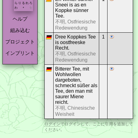
ら
り
る
れ
ろ
Sneei is as en
わ
を
*
Koppke sünner
Tee.
ヘルプ
不明, Ostfriesische
Redewendung
組み込む
Dree Koppkes Tee
1
プロジェクト
is oostfreeske
Recht.
インプリント
不明, Ostfriesische
Redewendung
Bitterer Tee, mit
Wohlwollen
dargeboten,
schmeckt süßer als
Tee, den man mit
saurer Miene
reicht.
不明, Chinesische
Weisheit
ログイン
でログインして、ここに引用を追加して
ください。