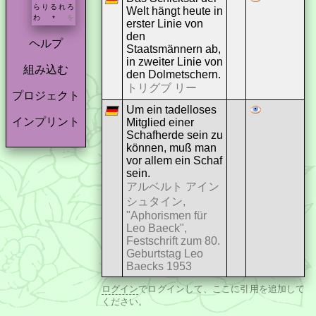
ら
り
る
れ
ろ
Welt hängt heute in
わ
を
*
erster Linie von
den
ヘルプ
Staatsmännern ab,
in zweiter Linie von
組み込む
den Dolmetschern.
トリグブ リー
プロジェクト
Um ein tadelloses
インプリント
Mitglied einer
Schafherde sein zu
können, muß man
vor allem ein Schaf
sein.
アルベルト アイン
シュタイン,
"Aphorismen für
Leo Baeck",
Festschrift zum 80.
Geburtstag Leo
Baecks 1953
ログイン
でログインして、ここに引用を追加して
ください。