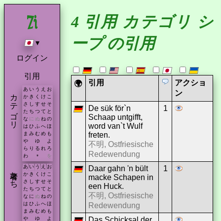
4 引用 カテゴリ シ
ープ の引用
▾
ログイン
引用
引用
アクショ
🌍
あ
い
う
え
お
カテゴリ
ン
か
き
く
け
こ
さ
し
す
せ
そ
De sük för`n
1
た
ち
つ
て
と
Schaap untgifft,
な
に
ぬ
ね
の
word van`t Wulf
は
ひ
ふ
へ
ほ
freten.
ま
み
む
め
も
や
ゆ
よ
不明, Ostfriesische
ら
り
る
れ
ろ
Redewendung
わ
を
*
あ
い
う
え
お
Daar gahn 'n bült
1
著者たち
か
き
く
け
こ
macke Schapen in
さ
し
す
せ
そ
een Huck.
た
ち
つ
て
と
不明, Ostfriesische
な
に
ぬ
ね
の
は
ひ
ふ
へ
ほ
Redewendung
ま
み
む
め
も
Das Schicksal der
や
ゆ
よ