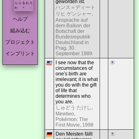
geworden ist.
ら
り
る
れ
ろ
ハンス＝ディート
わ
を
*
リヒ ゲンシャー,
ヘルプ
Ansprache auf
dem Balkon der
組み込む
Botschaft der
Bundesrepublik
プロジェクト
Deutschland in
Prag, 30.
September 1989
インプリント
I see now that the
circumstances of
one's birth are
irrelevant; it is what
you do with the gift
of life that
determines who
you are.
しゅどう たけし,
Mewtwo,
Pokémon: The
First Movie, 1998
Den Meisten fällt