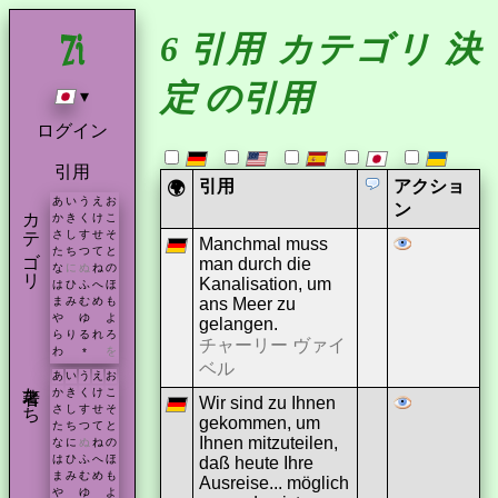
6 引用 カテゴリ 決
定 の引用
▾
ログイン
引用
引用
アクショ
🌍
あ
い
う
え
お
カテゴリ
ン
か
き
く
け
こ
さ
し
す
せ
そ
Manchmal muss
た
ち
つ
て
と
man durch die
な
に
ぬ
ね
の
Kanalisation, um
は
ひ
ふ
へ
ほ
ans Meer zu
ま
み
む
め
も
や
ゆ
よ
gelangen.
ら
り
る
れ
ろ
チャーリー ヴァイ
わ
を
*
ベル
あ
い
う
え
お
著者たち
か
き
く
け
こ
Wir sind zu Ihnen
さ
し
す
せ
そ
gekommen, um
た
ち
つ
て
と
Ihnen mitzuteilen,
な
に
ぬ
ね
の
は
ひ
ふ
へ
ほ
daß heute Ihre
ま
み
む
め
も
Ausreise... möglich
や
ゆ
よ