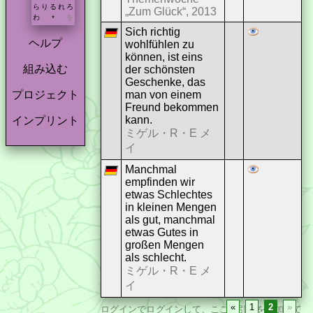
ら
り
る
れ
ろ
„Zum Glück“, 2013
わ
を
*
Sich richtig
ヘルプ
wohlfühlen zu
können, ist eins
組み込む
der schönsten
Geschenke, das
man von einem
プロジェクト
Freund bekommen
kann.
インプリント
ミゲル・R・E メ
イ
Manchmal
empfinden wir
etwas Schlechtes
in kleinen Mengen
als gut, manchmal
etwas Gutes in
großen Mengen
als schlecht.
ミゲル・R・E メ
イ
«
1
2
»
ログイン
でログインして、ここに引用を追加して