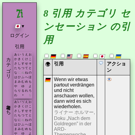
8 引用 カテゴリ セ
ンセーション の引
▾
ログイン
用
引用
あ
い
う
え
お
カテゴリ
か
き
く
け
こ
引用
アクショ
🌍
さ
し
す
せ
そ
た
ち
つ
て
と
ン
な
に
ぬ
ね
の
は
ひ
ふ
へ
ほ
Wenn wir etwas
ま
み
む
め
も
partout verdrängen
や
ゆ
よ
und nicht
ら
り
る
れ
ろ
anschauen wollen,
わ
を
*
dann wird es sich
あ
い
う
え
お
著者たち
wiederholen.
か
き
く
け
こ
さ
し
す
せ
そ
ライナー ホルマー,
た
ち
つ
て
と
Doku „Nach dem
な
に
ぬ
ね
の
Goldregen” in der
は
ひ
ふ
へ
ほ
ARD-
ま
み
む
め
も
や
ゆ
よ
Themenwoche