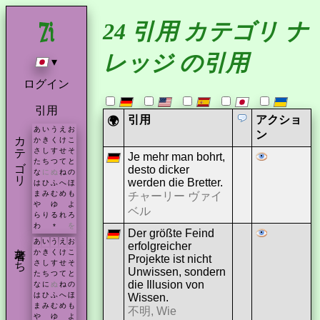
24 引用 カテゴリ ナ
レッジ の引用
▾
ログイン
引用
引用
アクショ
🌍
あ
い
う
え
お
カテゴリ
ン
か
き
く
け
こ
さ
し
す
せ
そ
Je mehr man bohrt,
た
ち
つ
て
と
desto dicker
な
に
ぬ
ね
の
werden die Bretter.
は
ひ
ふ
へ
ほ
ま
み
む
め
も
チャーリー ヴァイ
や
ゆ
よ
ベル
ら
り
る
れ
ろ
わ
を
*
Der größte Feind
あ
い
う
え
お
erfolgreicher
著者たち
か
き
く
け
こ
Projekte ist nicht
さ
し
す
せ
そ
Unwissen, sondern
た
ち
つ
て
と
die Illusion von
な
に
ぬ
ね
の
は
ひ
ふ
へ
ほ
Wissen.
ま
み
む
め
も
不明, Wie
や
ゆ
よ