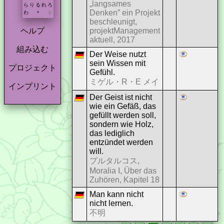
„langsames
ら
り
る
れ
ろ
Denken” ein Projekt
わ
を
*
beschleunigt,
projektManagement
ヘルプ
aktuell, 2017
組み込む
Der Weise nutzt
sein Wissen mit
プロジェクト
Gefühl.
ミゲル・R・E メイ
インプリント
Der Geist ist nicht
wie ein Gefäß, das
gefüllt werden soll,
sondern wie Holz,
das lediglich
entzündet werden
will.
プルタルコス,
Moralia I, Über das
Zuhören, Kapitel 18
Man kann nicht
nicht lernen.
不明