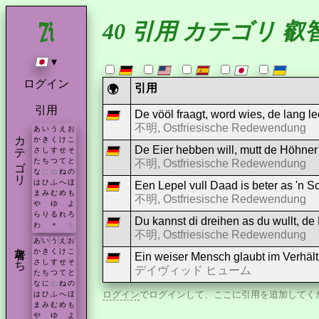
40 引用 カテゴリ 叡
▾
ログイン
引用
🌍
引用
De vööl fraagt, word wies, de lang le
不明, Ostfriesische Redewendung
あ
い
う
え
お
カテゴリ
か
き
く
け
こ
De Eier hebben will, mutt de Höhner 
さ
し
す
せ
そ
た
ち
つ
て
と
不明, Ostfriesische Redewendung
な
に
ぬ
ね
の
は
ひ
ふ
へ
ほ
Een Lepel vull Daad is beter as 'n S
ま
み
む
め
も
不明, Ostfriesische Redewendung
や
ゆ
よ
ら
り
る
れ
ろ
Du kannst di dreihen as du wullt, de M
わ
を
*
不明, Ostfriesische Redewendung
あ
い
う
え
お
著者たち
か
き
く
け
こ
Ein weiser Mensch glaubt im Verhäl
さ
し
す
せ
そ
デイヴィッド ヒューム
た
ち
つ
て
と
な
に
ぬ
ね
の
ログイン
でログインして、ここに引用を追加してく
は
ひ
ふ
へ
ほ
ま
み
む
め
も
や
ゆ
よ