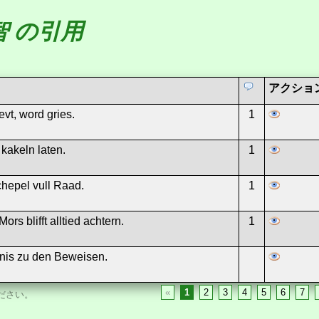
智 の引用
アクショ
evt, word gries.
1
kakeln laten.
1
chepel vull Raad.
1
ors blifft alltied achtern.
1
tnis zu den Beweisen.
«
1
2
3
4
5
6
7
ださい。