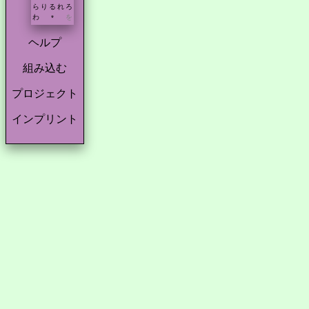
ら
り
る
れ
ろ
わ
を
*
ヘルプ
組み込む
プロジェクト
インプリント