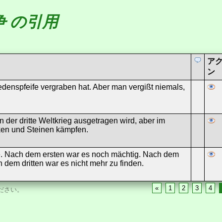
争 の引用
ア
ン
iedenspfeife vergraben hat. Aber man vergißt niemals,
en der dritte Weltkrieg ausgetragen wird, aber im
cken und Steinen kämpfen.
ge. Nach dem ersten war es noch mächtig. Nach dem
dem dritten war es nicht mehr zu finden.
«
1
2
3
4
ださい。