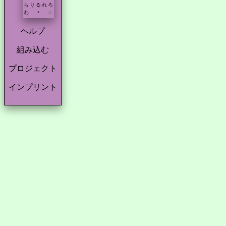
ら
り
る
れ
ろ
わ
を
*
ヘルプ
組み込む
プロジェクト
インプリント