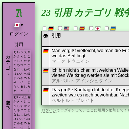
23 引用 カテゴリ 戦
▾
ログイン
引用
🌍
引用
Man vergißt vielleicht, wo man die Fr
あ
い
う
え
お
カテゴリ
wo das Beil liegt.
か
き
く
け
こ
マーク トウェイン
さ
し
す
せ
そ
た
ち
つ
て
と
Ich bin nicht sicher, mit welchen Waff
な
に
ぬ
ね
の
は
ひ
ふ
へ
ほ
vierten Weltkrieg werden sie mit Stö
ま
み
む
め
も
アルベルト アインシュタイン
や
ゆ
よ
ら
り
る
れ
ろ
Das große Karthago führte drei Krie
わ
を
*
zweiten war es noch bewohnbar. Nach 
あ
い
う
え
お
著者たち
ベルトルト ブレヒト
か
き
く
け
こ
さ
し
す
せ
そ
ログイン
でログインして、ここに引用を追加してく
た
ち
つ
て
と
な
に
ぬ
ね
の
は
ひ
ふ
へ
ほ
ま
み
む
め
も
や
ゆ
よ