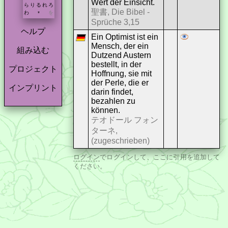
Wert der Einsicht.
ら
り
る
れ
ろ
聖書, Die Bibel -
わ
を
*
Sprüche 3,15
ヘルプ
Ein Optimist ist ein
Mensch, der ein
組み込む
Dutzend Austern
bestellt, in der
プロジェクト
Hoffnung, sie mit
der Perle, die er
インプリント
darin findet,
bezahlen zu
können.
テオドール フォン
ターネ,
(zugeschrieben)
ログイン
でログインして、ここに引用を追加して
ください。