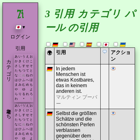
3 引用 カテゴリ パ
ール の引用
▾
ログイン
引用
引用
アクショ
🌍
あ
い
う
え
お
カテゴリ
ン
か
き
く
け
こ
さ
し
す
せ
そ
In jedem
た
ち
つ
て
と
Menschen ist
な
に
ぬ
ね
の
etwas Kostbares,
は
ひ
ふ
へ
ほ
das in keinem
ま
み
む
め
も
や
ゆ
よ
anderen ist.
ら
り
る
れ
ろ
マルティン ブーバ
わ
を
*
ー
あ
い
う
え
お
著者たち
か
き
く
け
こ
Selbst die größten
さ
し
す
せ
そ
Schätze und die
た
ち
つ
て
と
schönsten Perlen
な
に
ぬ
ね
の
は
ひ
ふ
へ
ほ
verblassen
ま
み
む
め
も
gegenüber dem
や
ゆ
よ