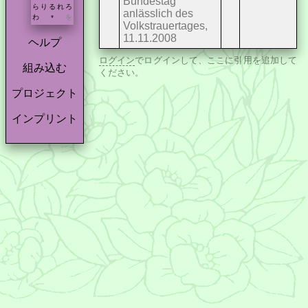
Bundestag
ら
り
る
れ
ろ
anlässlich des
わ
を
*
Volkstrauertages,
11.11.2008
ヘルプ
ログイン
でログインして、ここに引用を追加して
組み込む
ください。
プロジェクト
インプリント