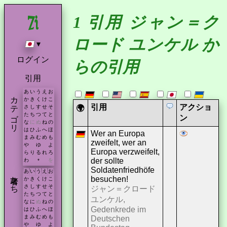
1 引用 ジャン＝ク
ロード ユンケル か
▾
ログイン
らの引用
引用
あ
い
う
え
お
カテゴリ
か
き
く
け
こ
引用
アクショ
🌍
さ
し
す
せ
そ
た
ち
つ
て
と
ン
な
に
ぬ
ね
の
は
ひ
ふ
へ
ほ
Wer an Europa
ま
み
む
め
も
zweifelt, wer an
や
ゆ
よ
Europa verzweifelt,
ら
り
る
れ
ろ
der sollte
わ
を
*
Soldatenfriedhöfe
あ
い
う
え
お
著者たち
besuchen!
か
き
く
け
こ
さ
し
す
せ
そ
ジャン＝クロード
た
ち
つ
て
と
ユンケル,
な
に
ぬ
ね
の
Gedenkrede im
は
ひ
ふ
へ
ほ
ま
み
む
め
も
Deutschen
や
ゆ
よ