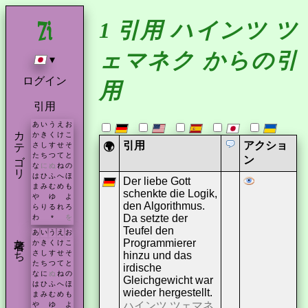
1 引用 ハインツ ツ
ェマネク からの引
▾
ログイン
用
引用
あ
い
う
え
お
カテゴリ
か
き
く
け
こ
引用
アクショ
🌍
さ
し
す
せ
そ
た
ち
つ
て
と
ン
な
に
ぬ
ね
の
は
ひ
ふ
へ
ほ
Der liebe Gott
ま
み
む
め
も
schenkte die Logik,
や
ゆ
よ
den Algorithmus.
ら
り
る
れ
ろ
Da setzte der
わ
を
*
Teufel den
あ
い
う
え
お
著者たち
Programmierer
か
き
く
け
こ
さ
し
す
せ
そ
hinzu und das
た
ち
つ
て
と
irdische
な
に
ぬ
ね
の
Gleichgewicht war
は
ひ
ふ
へ
ほ
wieder hergestellt.
ま
み
む
め
も
ハインツ ツェマネ
や
ゆ
よ