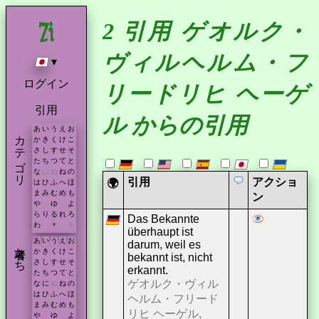
2 引用 ゲオルク・
ヴィルヘルム・フ
▾
ログイン
リードリヒ ヘーゲ
引用
ル からの引用
あ
い
う
え
お
カテゴリ
か
き
く
け
こ
さ
し
す
せ
そ
た
ち
つ
て
と
な
に
ぬ
ね
の
引用
アクショ
🌍
は
ひ
ふ
へ
ほ
ま
み
む
め
も
ン
や
ゆ
よ
ら
り
る
れ
ろ
Das Bekannte
わ
を
*
überhaupt ist
あ
い
う
え
お
darum, weil es
著者たち
か
き
く
け
こ
bekannt ist, nicht
さ
し
す
せ
そ
erkannt.
た
ち
つ
て
と
ゲオルク・ヴィル
な
に
ぬ
ね
の
は
ひ
ふ
へ
ほ
ヘルム・フリード
ま
み
む
め
も
リヒ ヘーゲル,
や
ゆ
よ