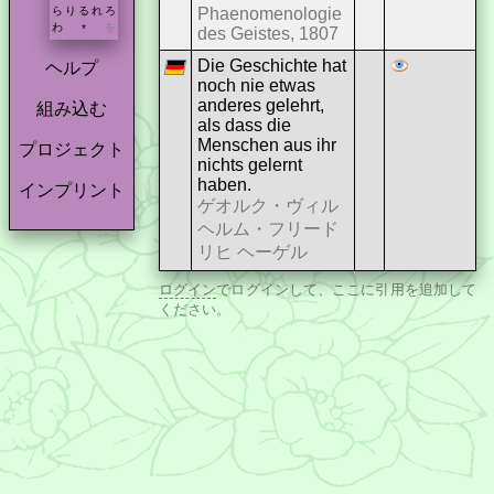
Phaenomenologie
ら
り
る
れ
ろ
わ
を
*
des Geistes, 1807
Die Geschichte hat
ヘルプ
noch nie etwas
anderes gelehrt,
組み込む
als dass die
Menschen aus ihr
プロジェクト
nichts gelernt
haben.
インプリント
ゲオルク・ヴィル
ヘルム・フリード
リヒ ヘーゲル
ログイン
でログインして、ここに引用を追加して
ください。