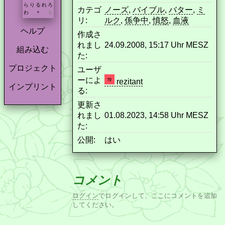
ら
り
る
れ
ろ
カテゴ
ノーズ
,
バイブル
,
バター
,
ミ
わ
を
*
リ:
ルク
,
係争中
,
憤怒
,
血液
ヘルプ
作成さ
れまし
24.09.2008, 15:17 Uhr MESZ
組み込む
た:
プロジェクト
ユーザ
ーによ
rezitant
インプリント
る:
更新さ
れまし
01.08.2023, 14:58 Uhr MESZ
た:
公開:
はい
コメント
ログイン
でログインして、ここにコメントを追加
してください。