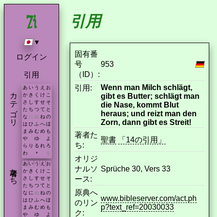
引用
▾
固有番
ログイン
号
953
（ID）:
引用
Wenn man Milch schlägt,
引用:
あ
い
う
え
お
カテゴリ
gibt es Butter; schlägt man
か
き
く
け
こ
さ
し
す
せ
そ
die Nase, kommt Blut
た
ち
つ
て
と
heraus; und reizt man den
な
に
ぬ
ね
の
Zorn, dann gibt es Streit!
は
ひ
ふ
へ
ほ
ま
み
む
め
も
著者た
聖書
「14の引用」
や
ゆ
よ
ち:
ら
り
る
れ
ろ
わ
を
*
オリジ
あ
い
う
え
お
著者たち
ナルソ
Sprüche 30, Vers 33
か
き
く
け
こ
ース:
さ
し
す
せ
そ
た
ち
つ
て
と
原典へ
な
に
ぬ
ね
の
www.bibleserver.com/act.ph
は
ひ
ふ
へ
ほ
のリン
p?text_ref=20030033
ま
み
む
め
も
ク:
や
ゆ
よ