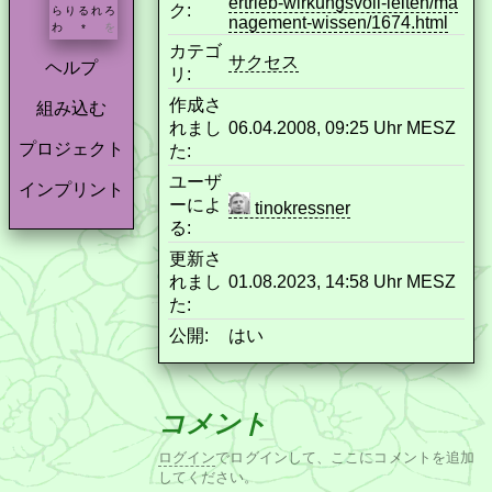
ertrieb-wirkungsvoll-leiten/ma
ク:
ら
り
る
れ
ろ
nagement-wissen/1674.html
わ
を
*
カテゴ
サクセス
ヘルプ
リ:
作成さ
組み込む
れまし
06.04.2008, 09:25 Uhr MESZ
プロジェクト
た:
ユーザ
インプリント
ーによ
tinokressner
る:
更新さ
れまし
01.08.2023, 14:58 Uhr MESZ
た:
公開:
はい
コメント
ログイン
でログインして、ここにコメントを追加
してください。