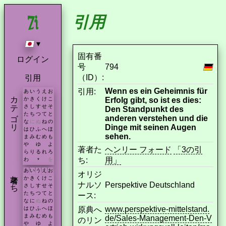
引用
▾
固有番
ログイン
号
794
（ID）:
引用
Wenn es ein Geheimnis für
引用:
あ
い
う
え
お
カテゴリ
Erfolg gibt, so ist es dies:
か
き
く
け
こ
さ
し
す
せ
そ
Den Standpunkt des
た
ち
つ
て
と
anderen verstehen und die
な
に
ぬ
ね
の
Dinge mit seinen Augen
は
ひ
ふ
へ
ほ
sehen.
ま
み
む
め
も
や
ゆ
よ
著者た
ヘンリー フォード
「3の引
ら
り
る
れ
ろ
ち:
用」
わ
を
*
あ
い
う
え
お
オリジ
著者たち
か
き
く
け
こ
ナルソ
Perspektive Deutschland
さ
し
す
せ
そ
た
ち
つ
て
と
ース:
な
に
ぬ
ね
の
www.perspektive-mittelstand.
原典へ
は
ひ
ふ
へ
ほ
ま
み
む
め
も
de/Sales-Management-Den-V
のリン
や
ゆ
よ