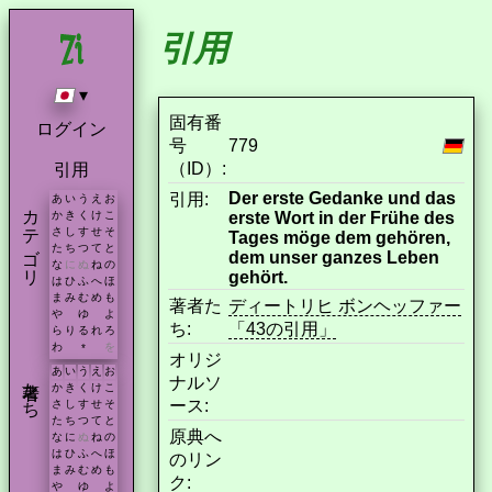
引用
▾
固有番
ログイン
号
779
（ID）:
引用
Der erste Gedanke und das
引用:
あ
い
う
え
お
カテゴリ
erste Wort in der Frühe des
か
き
く
け
こ
さ
し
す
せ
そ
Tages möge dem gehören,
た
ち
つ
て
と
dem unser ganzes Leben
な
に
ぬ
ね
の
gehört.
は
ひ
ふ
へ
ほ
ま
み
む
め
も
著者た
ディートリヒ ボンヘッファー
や
ゆ
よ
ち:
「43の引用」
ら
り
る
れ
ろ
わ
を
*
オリジ
あ
い
う
え
お
著者たち
ナルソ
か
き
く
け
こ
ース:
さ
し
す
せ
そ
た
ち
つ
て
と
原典へ
な
に
ぬ
ね
の
は
ひ
ふ
へ
ほ
のリン
ま
み
む
め
も
ク:
や
ゆ
よ