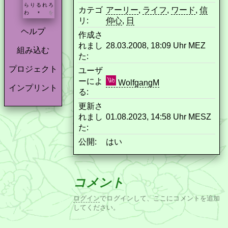
ら
り
る
れ
ろ
カテゴ
アーリー
,
ライフ
,
ワード
,
信
わ
を
*
リ:
仰心
,
日
ヘルプ
作成さ
れまし
28.03.2008, 18:09 Uhr MEZ
組み込む
た:
プロジェクト
ユーザ
ーによ
WolfgangM
インプリント
る:
更新さ
れまし
01.08.2023, 14:58 Uhr MESZ
た:
公開:
はい
コメント
ログイン
でログインして、ここにコメントを追加
してください。