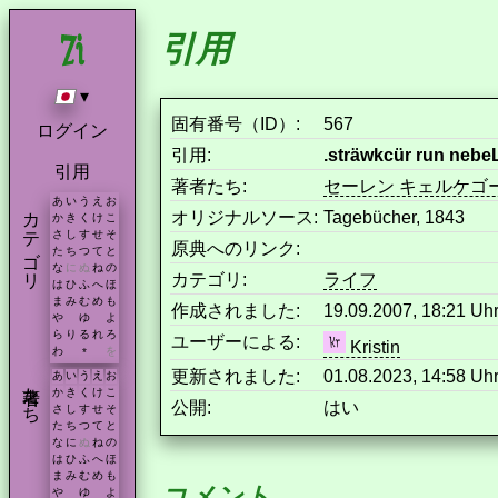
引用
▾
固有番号（ID）:
567
ログイン
引用:
.sträwkcür run nebe
引用
著者たち:
セーレン キェルケゴ
あ
い
う
え
お
カテゴリ
オリジナルソース:
Tagebücher, 1843
か
き
く
け
こ
さ
し
す
せ
そ
原典へのリンク:
た
ち
つ
て
と
な
に
ぬ
ね
の
カテゴリ:
ライフ
は
ひ
ふ
へ
ほ
ま
み
む
め
も
作成されました:
19.09.2007, 18:21 U
や
ゆ
よ
ら
り
る
れ
ろ
ユーザーによる:
Kristin
わ
を
*
更新されました:
01.08.2023, 14:58 U
あ
い
う
え
お
著者たち
か
き
く
け
こ
公開:
はい
さ
し
す
せ
そ
た
ち
つ
て
と
な
に
ぬ
ね
の
は
ひ
ふ
へ
ほ
ま
み
む
め
も
コメント
や
ゆ
よ