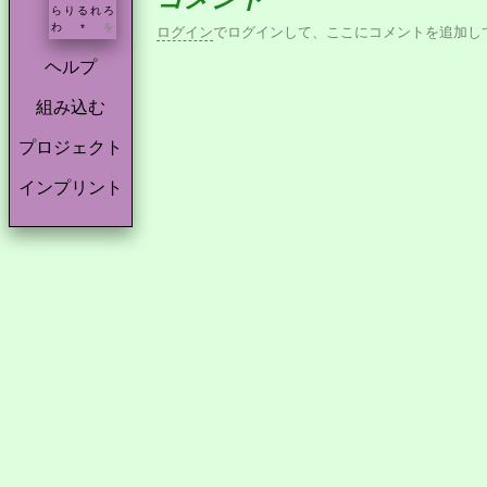
ら
り
る
れ
ろ
わ
を
*
ログイン
でログインして、ここにコメントを追加し
ヘルプ
組み込む
プロジェクト
インプリント