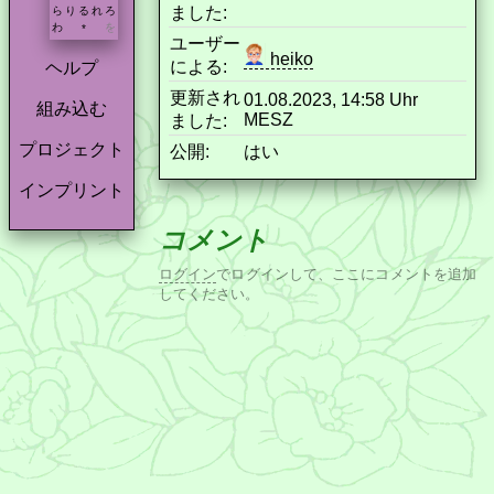
ました:
ら
り
る
れ
ろ
わ
を
*
ユーザー
heiko
による:
ヘルプ
更新され
01.08.2023, 14:58 Uhr
組み込む
MESZ
ました:
プロジェクト
公開:
はい
インプリント
コメント
ログイン
でログインして、ここにコメントを追加
してください。