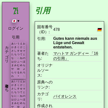
引用
▾
固有番号
ログイン
478
（ID）:
引用
Gutes kann niemals aus
引用:
Lüge und Gewalt
あ
い
う
え
お
カテゴリ
entstehen.
か
き
く
け
こ
さ
し
す
せ
そ
著者た
マハトマ ガンディー
「16
た
ち
つ
て
と
ち:
の引用」
な
に
ぬ
ね
の
は
ひ
ふ
へ
ほ
オリジナ
ま
み
む
め
も
や
ゆ
よ
ルソー
ら
り
る
れ
ろ
ス:
わ
を
*
原典への
あ
い
う
え
お
著者たち
か
き
く
け
こ
リンク:
さ
し
す
せ
そ
た
ち
つ
て
と
カテゴ
バイオレンス
な
に
ぬ
ね
の
リ:
は
ひ
ふ
へ
ほ
ま
み
む
め
も
作成され
や
ゆ
よ