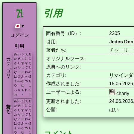
引用
▾
固有番号（ID）:
2205
ログイン
引用:
Jedes Denk
引用
著者たち:
チャーリー
あ
い
う
え
お
カテゴリ
オリジナルソース:
か
き
く
け
こ
さ
し
す
せ
そ
原典へのリンク:
た
ち
つ
て
と
な
に
ぬ
ね
の
カテゴリ:
リマインダ
は
ひ
ふ
へ
ほ
ま
み
む
め
も
作成されました:
18.05.2026
や
ゆ
よ
ら
り
る
れ
ろ
ユーザーによる:
charly
わ
を
*
更新されました:
24.06.2026
あ
い
う
え
お
著者たち
か
き
く
け
こ
公開:
はい
さ
し
す
せ
そ
た
ち
つ
て
と
な
に
ぬ
ね
の
は
ひ
ふ
へ
ほ
ま
み
む
め
も
コメント
や
ゆ
よ