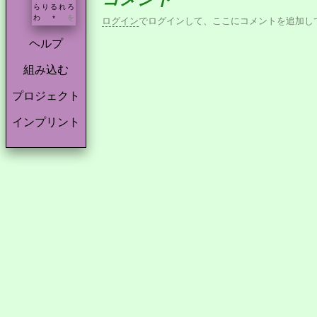
ら
り
る
れ
ろ
わ
を
*
ログイン
でログインして、ここにコメントを追加し
ヘルプ
組み込む
プロジェクト
インプリント