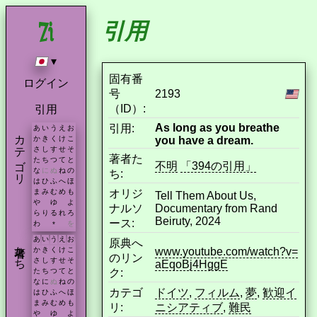
引用
▾
固有番
ログイン
号
2193
（ID）:
引用
As long as you breathe
引用:
あ
い
う
え
お
カテゴリ
you have a dream.
か
き
く
け
こ
さ
し
す
せ
そ
著者た
た
ち
つ
て
と
不明
「394の引用」
な
に
ぬ
ね
の
ち:
は
ひ
ふ
へ
ほ
オリジ
ま
み
む
め
も
Tell Them About Us,
や
ゆ
よ
ナルソ
Documentary from Rand
ら
り
る
れ
ろ
Beiruty, 2024
ース:
わ
を
*
あ
い
う
え
お
原典へ
著者たち
www.youtube.com/watch?v=
か
き
く
け
こ
のリン
さ
し
す
せ
そ
aEqoBj4HggE
ク:
た
ち
つ
て
と
な
に
ぬ
ね
の
カテゴ
ドイツ
,
フィルム
,
夢
,
歓迎イ
は
ひ
ふ
へ
ほ
ま
み
む
め
も
リ:
ニシアティブ
,
難民
や
ゆ
よ