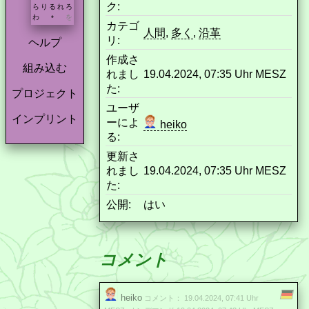
ク:
ら
り
る
れ
ろ
わ
を
*
カテゴ
人間
,
多く
,
沿革
リ:
ヘルプ
作成さ
組み込む
れまし
19.04.2024, 07:35 Uhr MESZ
た:
プロジェクト
ユーザ
インプリント
ーによ
heiko
る:
更新さ
れまし
19.04.2024, 07:35 Uhr MESZ
た:
公開:
はい
コメント
heiko
コメント： 19.04.2024, 07:41 Uhr