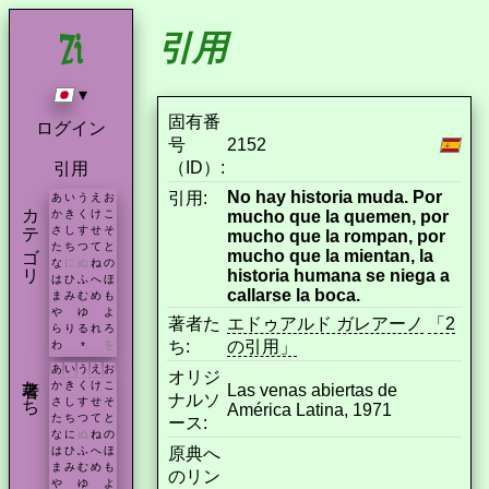
引用
▾
固有番
ログイン
号
2152
（ID）:
引用
No hay historia muda. Por
引用:
あ
い
う
え
お
カテゴリ
mucho que la quemen, por
か
き
く
け
こ
さ
し
す
せ
そ
mucho que la rompan, por
た
ち
つ
て
と
mucho que la mientan, la
な
に
ぬ
ね
の
historia humana se niega a
は
ひ
ふ
へ
ほ
callarse la boca.
ま
み
む
め
も
や
ゆ
よ
著者た
エドゥアルド ガレアーノ
「2
ら
り
る
れ
ろ
ち:
の引用」
わ
を
*
あ
い
う
え
お
オリジ
著者たち
か
き
く
け
こ
Las venas abiertas de
ナルソ
さ
し
す
せ
そ
América Latina, 1971
た
ち
つ
て
と
ース:
な
に
ぬ
ね
の
原典へ
は
ひ
ふ
へ
ほ
ま
み
む
め
も
のリン
や
ゆ
よ