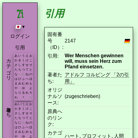
引用
▾
固有番
ログイン
号
2147
（ID）:
引用
Wer Menschen gewinnen
引用:
あ
い
う
え
お
カテゴリ
will, muss sein Herz zum
か
き
く
け
こ
さ
し
す
せ
そ
Pfand einsetzen.
た
ち
つ
て
と
著者た
アドルフ コルピング
「2の引
な
に
ぬ
ね
の
は
ひ
ふ
へ
ほ
ち:
用」
ま
み
む
め
も
や
ゆ
よ
オリジ
ら
り
る
れ
ろ
ナルソ
(zugeschrieben)
わ
を
*
ース:
あ
い
う
え
お
著者たち
か
き
く
け
こ
原典へ
さ
し
す
せ
そ
のリン
た
ち
つ
て
と
な
に
ぬ
ね
の
ク:
は
ひ
ふ
へ
ほ
ま
み
む
め
も
カテゴ
ハート
,
プロフィット
,
人間
や
ゆ
よ