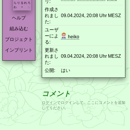
リ:
ら
り
る
れ
ろ
わ
を
*
作成さ
れまし
09.04.2024, 20:08 Uhr MESZ
ヘルプ
た:
組み込む
ユーザ
ーによ
heiko
プロジェクト
る:
更新さ
インプリント
れまし
09.04.2024, 20:08 Uhr MESZ
た:
公開:
はい
コメント
ログイン
でログインして、ここにコメントを追加
してください。