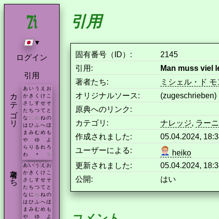
引用
▾
固有番号（ID）:
2145
ログイン
引用:
Man muss viel l
引用
著者たち:
ミシェル・ド 
あ
い
う
え
お
カテゴリ
オリジナルソース:
(zugeschrieben)
か
き
く
け
こ
さ
し
す
せ
そ
原典へのリンク:
た
ち
つ
て
と
な
に
ぬ
ね
の
カテゴリ:
ナレッジ
,
ラーニ
は
ひ
ふ
へ
ほ
ま
み
む
め
も
作成されました:
05.04.2024, 18:
や
ゆ
よ
ら
り
る
れ
ろ
ユーザーによる:
heiko
わ
を
*
更新されました:
05.04.2024, 18:
あ
い
う
え
お
著者たち
か
き
く
け
こ
公開:
はい
さ
し
す
せ
そ
た
ち
つ
て
と
な
に
ぬ
ね
の
は
ひ
ふ
へ
ほ
ま
み
む
め
も
コメント
や
ゆ
よ