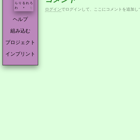
ら
り
る
れ
ろ
わ
を
*
ログイン
でログインして、ここにコメントを追加し
ヘルプ
組み込む
プロジェクト
インプリント