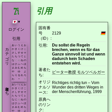
引用
▾
固有番
ログイン
号
2129
（ID）:
引用
Du sollst die Regeln
引用:
あ
い
う
え
お
カテゴリ
brechen, wenn es für das
か
き
く
け
こ
さ
し
す
せ
そ
Ganze sinnvoll ist und wenn
た
ち
つ
て
と
dadurch kein Schaden
な
に
ぬ
ね
の
entstehen wird.
は
ひ
ふ
へ
ほ
ま
み
む
め
も
著者た
ピーター教授 モルツベルガー
や
ゆ
よ
ち:
ら
り
る
れ
ろ
わ
を
*
オリジ
Richtiges richtig tun – Vom
あ
い
う
え
お
著者たち
ナルソ
Wunder des dritten Weges in
か
き
く
け
こ
der Menschenführung, 1999
ース:
さ
し
す
せ
そ
た
ち
つ
て
と
原典へ
な
に
ぬ
ね
の
は
ひ
ふ
へ
ほ
のリン
ま
み
む
め
も
ク:
や
ゆ
よ