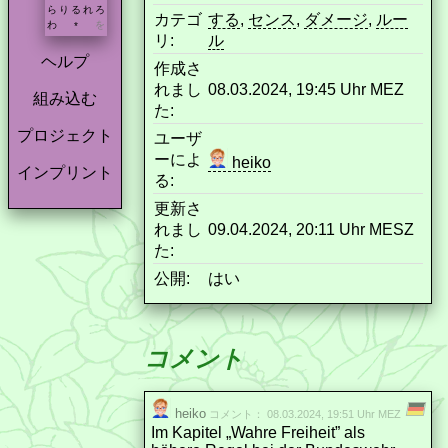
ら
り
る
れ
ろ
カテゴ
する
,
センス
,
ダメージ
,
ルー
わ
を
*
リ:
ル
ヘルプ
作成さ
れまし
08.03.2024, 19:45 Uhr MEZ
組み込む
た:
プロジェクト
ユーザ
ーによ
heiko
インプリント
る:
更新さ
れまし
09.04.2024, 20:11 Uhr MESZ
た:
公開:
はい
コメント
heiko
コメント： 08.03.2024, 19:51 Uhr MEZ
Im Kapitel „Wahre Freiheit” als