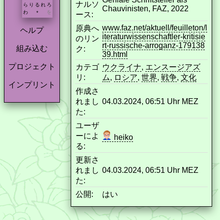
ナルソ
ら
り
る
れ
ろ
Chauvinisten, FAZ, 2022
わ
を
*
ース:
www.faz.net/aktuell/feuilleton/l
原典へ
ヘルプ
iteraturwissenschaftler-kritisie
のリン
rt-russische-arroganz-179138
組み込む
ク:
39.html
プロジェクト
カテゴ
ウクライナ
,
エンスージアズ
リ:
ム
,
ロシア
,
世界
,
戦争
,
文化
インプリント
作成さ
れまし
04.03.2024, 06:51 Uhr MEZ
た:
ユーザ
ーによ
heiko
る:
更新さ
れまし
04.03.2024, 06:51 Uhr MEZ
た:
公開:
はい