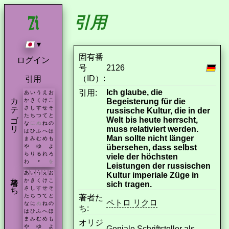
引用
▾
固有番
ログイン
号
2126
（ID）:
引用
Ich glaube, die
引用:
あ
い
う
え
お
カテゴリ
Begeisterung für die
か
き
く
け
こ
さ
し
す
せ
そ
russische Kultur, die in der
た
ち
つ
て
と
Welt bis heute herrscht,
な
に
ぬ
ね
の
muss relativiert werden.
は
ひ
ふ
へ
ほ
Man sollte nicht länger
ま
み
む
め
も
übersehen, dass selbst
や
ゆ
よ
ら
り
る
れ
ろ
viele der höchsten
わ
を
*
Leistungen der russischen
あ
い
う
え
お
Kultur imperiale Züge in
著者たち
か
き
く
け
こ
sich tragen.
さ
し
す
せ
そ
た
ち
つ
て
と
著者た
ペトロ リクロ
な
に
ぬ
ね
の
ち:
は
ひ
ふ
へ
ほ
ま
み
む
め
も
オリジ
や
ゆ
よ
Geniale Schriftsteller als