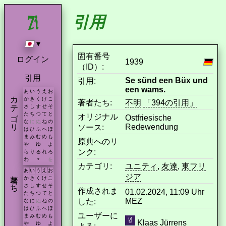
引用
▾
固有番号
ログイン
1939
（ID）:
引用
Se sünd een Büx und
引用:
een wams.
あ
い
う
え
お
カテゴリ
か
き
く
け
こ
著者たち:
不明
「394の引用」
さ
し
す
せ
そ
た
ち
つ
て
と
オリジナル
Ostfriesische
な
に
ぬ
ね
の
Redewendung
ソース:
は
ひ
ふ
へ
ほ
ま
み
む
め
も
原典へのリ
や
ゆ
よ
ンク:
ら
り
る
れ
ろ
わ
を
*
カテゴリ:
ユニティ
,
友達
,
東フリ
あ
い
う
え
お
著者たち
ジア
か
き
く
け
こ
さ
し
す
せ
そ
作成されま
01.02.2024, 11:09 Uhr
た
ち
つ
て
と
MEZ
した:
な
に
ぬ
ね
の
は
ひ
ふ
へ
ほ
ユーザーに
ま
み
む
め
も
Klaas Jürrens
や
ゆ
よ