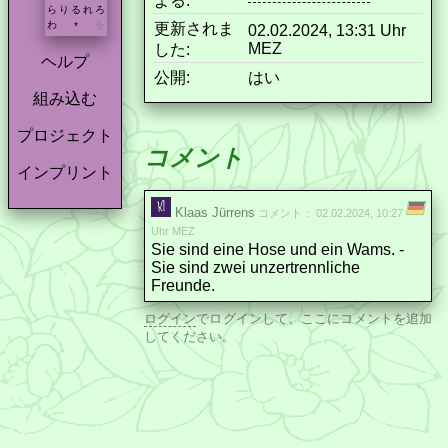
よる:
ら
り
る
れ
ろ
わ
を
更新されま
*
02.02.2024, 13:31 Uhr
MEZ
した:
ヘルプ
公開:
はい
組み込む
プロジェクト
コメント
インプリント
Klaas Jürrens
コメント： 02.02.2024, 10:27
Uhr MEZ
Sie sind eine Hose und ein Wams. -
Sie sind zwei unzertrennliche
Freunde.
ログイン
でログインして、ここにコメントを追加
してください。