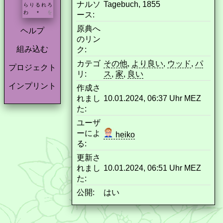
ナルソ
Tagebuch, 1855
ら
り
る
れ
ろ
わ
を
*
ース:
原典へ
ヘルプ
のリン
組み込む
ク:
カテゴ
その他
,
より良い
,
ウッド
,
パ
プロジェクト
リ:
ス
,
家
,
良い
インプリント
作成さ
れまし
10.01.2024, 06:37 Uhr MEZ
た:
ユーザ
ーによ
heiko
る:
更新さ
れまし
10.01.2024, 06:51 Uhr MEZ
た:
公開:
はい