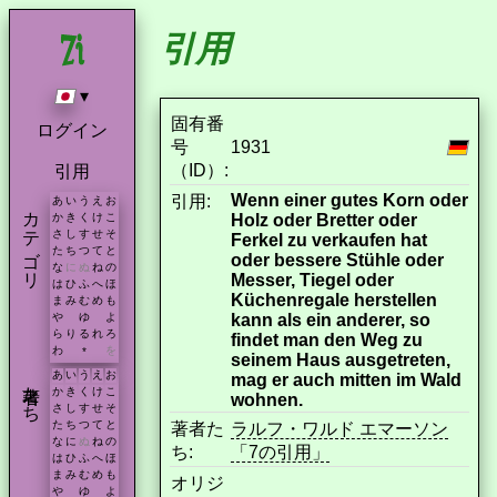
引用
▾
固有番
ログイン
号
1931
（ID）:
引用
Wenn einer gutes Korn oder
引用:
あ
い
う
え
お
カテゴリ
Holz oder Bretter oder
か
き
く
け
こ
さ
し
す
せ
そ
Ferkel zu verkaufen hat
た
ち
つ
て
と
oder bessere Stühle oder
な
に
ぬ
ね
の
Messer, Tiegel oder
は
ひ
ふ
へ
ほ
Küchenregale herstellen
ま
み
む
め
も
kann als ein anderer, so
や
ゆ
よ
ら
り
る
れ
ろ
findet man den Weg zu
わ
を
*
seinem Haus ausgetreten,
あ
い
う
え
お
mag er auch mitten im Wald
著者たち
か
き
く
け
こ
wohnen.
さ
し
す
せ
そ
た
ち
つ
て
と
著者た
ラルフ・ワルド エマーソン
な
に
ぬ
ね
の
ち:
「7の引用」
は
ひ
ふ
へ
ほ
ま
み
む
め
も
オリジ
や
ゆ
よ