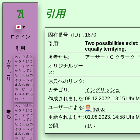
引用
▾
固有番号（ID）:
1870
ログイン
Two possibilities exist:
引用:
引用
equally terrifying.
著者たち:
アーサー・C クラーク
あ
い
う
え
お
カテゴリ
か
き
く
け
こ
オリジナルソー
さ
し
す
せ
そ
た
ち
つ
て
と
ス:
な
に
ぬ
ね
の
は
ひ
ふ
へ
ほ
原典へのリンク:
ま
み
む
め
も
カテゴリ:
イングリッシュ
や
ゆ
よ
ら
り
る
れ
ろ
作成されました:
08.12.2022, 18:15 Uhr 
わ
を
*
あ
い
う
え
お
ユーザーによる:
著者たち
heiko
か
き
く
け
こ
さ
し
す
せ
そ
更新されました:
01.08.2023, 14:58 Uhr 
た
ち
つ
て
と
な
に
ぬ
ね
の
公開:
はい
は
ひ
ふ
へ
ほ
ま
み
む
め
も
や
ゆ
よ