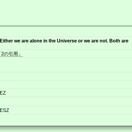
 Either we are alone in the Universe or we are not. Both are
「2の引用」
MEZ
MESZ