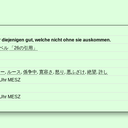
 diejenigen gut, welche nicht ohne sie auskommen.
ベル
「26の引用」
ワー
,
ルース
,
係争中
,
寛容さ
,
怒り
,
悪ふざけ
,
絶望
,
許し
4 Uhr MESZ
8 Uhr MESZ