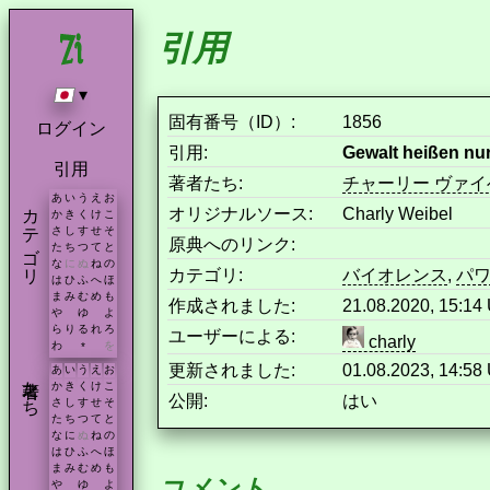
引用
▾
固有番号（ID）:
1856
ログイン
引用:
Gewalt heißen nur
引用
著者たち:
チャーリー ヴァイ
あ
い
う
え
お
カテゴリ
オリジナルソース:
Charly Weibel
か
き
く
け
こ
さ
し
す
せ
そ
原典へのリンク:
た
ち
つ
て
と
な
に
ぬ
ね
の
カテゴリ:
バイオレンス
,
パ
は
ひ
ふ
へ
ほ
ま
み
む
め
も
作成されました:
21.08.2020, 15:1
や
ゆ
よ
ら
り
る
れ
ろ
ユーザーによる:
charly
わ
を
*
更新されました:
01.08.2023, 14:5
あ
い
う
え
お
著者たち
か
き
く
け
こ
公開:
はい
さ
し
す
せ
そ
た
ち
つ
て
と
な
に
ぬ
ね
の
は
ひ
ふ
へ
ほ
ま
み
む
め
も
コメント
や
ゆ
よ