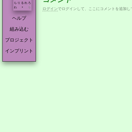
ら
り
る
れ
ろ
わ
を
*
ログイン
でログインして、ここにコメントを追加し
ヘルプ
組み込む
プロジェクト
インプリント