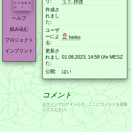
リ:
う？
,
拝啓
ら
り
る
れ
ろ
わ
を
*
作成さ
れまし
ヘルプ
た:
組み込む
ユーザ
ーによ
heiko
プロジェクト
る:
更新さ
インプリント
れまし
01.08.2023, 14:58 Uhr MESZ
た:
公開:
はい
コメント
ログイン
でログインして、ここにコメントを追加
してください。