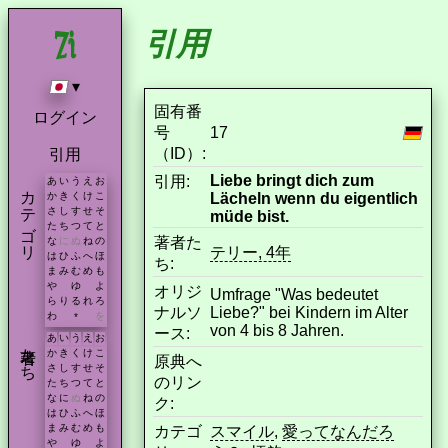
引用
▾
固有番
ログイン
号
17
（ID）:
引用
Liebe bringt dich zum
引用:
あ
い
う
え
お
カテゴリ
Lächeln wenn du eigentlich
か
き
く
け
こ
さ
し
す
せ
そ
müde bist.
た
ち
つ
て
と
著者た
な
に
ぬ
ね
の
テリー, 4年
は
ひ
ふ
へ
ほ
ち:
ま
み
む
め
も
や
ゆ
よ
オリジ
Umfrage "Was bedeutet
ら
り
る
れ
ろ
ナルソ
Liebe?" bei Kindern im Alter
わ
を
*
von 4 bis 8 Jahren.
ース:
あ
い
う
え
お
著者たち
か
き
く
け
こ
原典へ
さ
し
す
せ
そ
のリン
た
ち
つ
て
と
な
に
ぬ
ね
の
ク:
は
ひ
ふ
へ
ほ
ま
み
む
め
も
カテゴ
スマイル
,
愛ってなんだろ
や
ゆ
よ