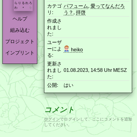
ら
り
る
れ
ろ
カテゴ
パフューム
,
愛ってなんだろ
わ
を
*
リ:
う？
,
拝啓
ヘルプ
作成さ
れまし
組み込む
た:
プロジェクト
ユーザ
ーによ
heiko
インプリント
る:
更新さ
れまし
01.08.2023, 14:58 Uhr MESZ
た:
公開:
はい
コメント
ログイン
でログインして、ここにコメントを追加
してください。