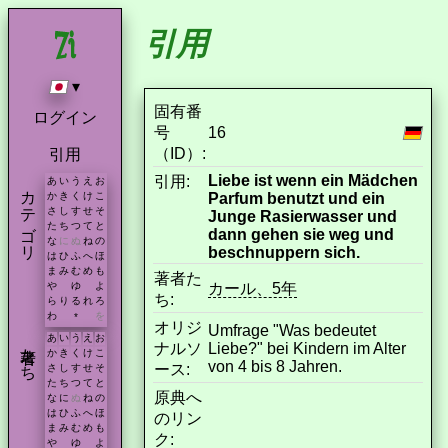
引用
▾
固有番
ログイン
号
16
（ID）:
引用
Liebe ist wenn ein Mädchen
引用:
あ
い
う
え
お
カテゴリ
Parfum benutzt und ein
か
き
く
け
こ
さ
し
す
せ
そ
Junge Rasierwasser und
た
ち
つ
て
と
dann gehen sie weg und
な
に
ぬ
ね
の
beschnuppern sich.
は
ひ
ふ
へ
ほ
ま
み
む
め
も
著者た
カール、5年
や
ゆ
よ
ち:
ら
り
る
れ
ろ
わ
を
*
オリジ
Umfrage "Was bedeutet
あ
い
う
え
お
著者たち
ナルソ
Liebe?" bei Kindern im Alter
か
き
く
け
こ
von 4 bis 8 Jahren.
ース:
さ
し
す
せ
そ
た
ち
つ
て
と
原典へ
な
に
ぬ
ね
の
は
ひ
ふ
へ
ほ
のリン
ま
み
む
め
も
ク:
や
ゆ
よ