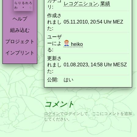
カテゴ
レコグニション
,
業績
ら
り
る
れ
ろ
リ:
わ
を
*
作成さ
ヘルプ
れまし
05.11.2010, 20:54 Uhr MEZ
た:
組み込む
ユーザ
プロジェクト
ーによ
heiko
る:
インプリント
更新さ
れまし
01.08.2023, 14:58 Uhr MESZ
た:
公開:
はい
コメント
ログイン
でログインして、ここにコメントを追加
してください。