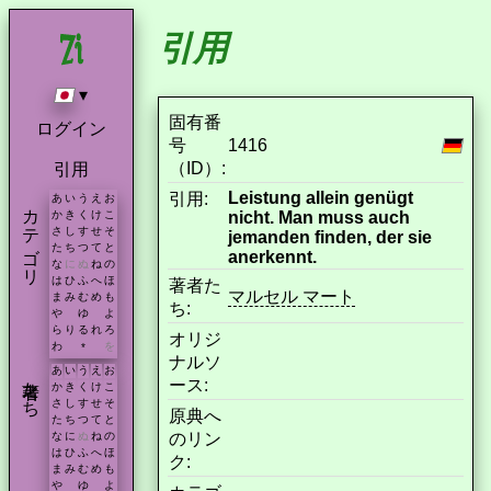
引用
▾
固有番
ログイン
号
1416
（ID）:
引用
Leistung allein genügt
引用:
あ
い
う
え
お
カテゴリ
nicht. Man muss auch
か
き
く
け
こ
さ
し
す
せ
そ
jemanden finden, der sie
た
ち
つ
て
と
anerkennt.
な
に
ぬ
ね
の
は
ひ
ふ
へ
ほ
著者た
マルセル マート
ま
み
む
め
も
ち:
や
ゆ
よ
ら
り
る
れ
ろ
オリジ
わ
を
*
ナルソ
あ
い
う
え
お
著者たち
ース:
か
き
く
け
こ
さ
し
す
せ
そ
原典へ
た
ち
つ
て
と
のリン
な
に
ぬ
ね
の
は
ひ
ふ
へ
ほ
ク:
ま
み
む
め
も
や
ゆ
よ