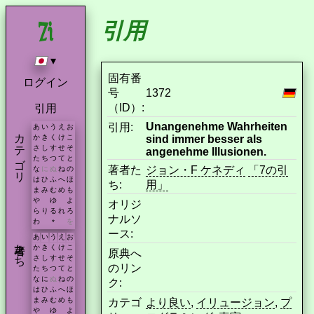
引用
▾
固有番
ログイン
号
1372
（ID）:
引用
Unangenehme Wahrheiten
引用:
あ
い
う
え
お
カテゴリ
sind immer besser als
か
き
く
け
こ
さ
し
す
せ
そ
angenehme Illusionen.
た
ち
つ
て
と
著者た
ジョン・F ケネディ
「7の引
な
に
ぬ
ね
の
は
ひ
ふ
へ
ほ
ち:
用」
ま
み
む
め
も
や
ゆ
よ
オリジ
ら
り
る
れ
ろ
ナルソ
わ
を
*
ース:
あ
い
う
え
お
著者たち
か
き
く
け
こ
原典へ
さ
し
す
せ
そ
のリン
た
ち
つ
て
と
な
に
ぬ
ね
の
ク:
は
ひ
ふ
へ
ほ
ま
み
む
め
も
カテゴ
より良い
,
イリュージョン
,
プ
や
ゆ
よ