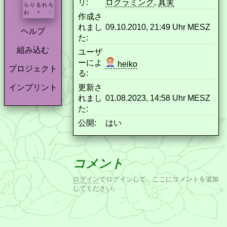
リ:
ログラミング
,
真実
ら
り
る
れ
ろ
わ
を
*
作成さ
れまし
09.10.2010, 21:49 Uhr MESZ
ヘルプ
た:
組み込む
ユーザ
ーによ
heiko
プロジェクト
る:
更新さ
インプリント
れまし
01.08.2023, 14:58 Uhr MESZ
た:
公開:
はい
コメント
ログイン
でログインして、ここにコメントを追加
してください。