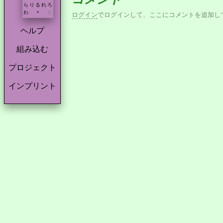
ら
り
る
れ
ろ
わ
を
*
ログイン
でログインして、ここにコメントを追加し
ヘルプ
組み込む
プロジェクト
インプリント