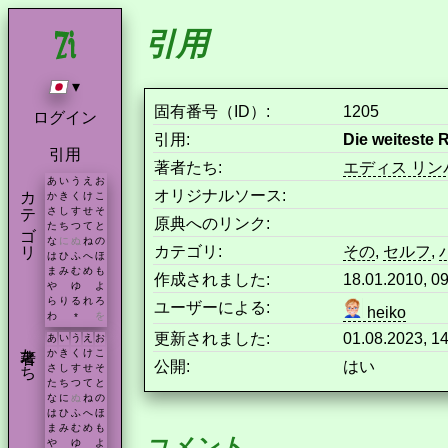
引用
▾
固有番号（ID）:
1205
ログイン
引用:
Die weiteste R
引用
著者たち:
エディス リン
あ
い
う
え
お
カテゴリ
オリジナルソース:
か
き
く
け
こ
さ
し
す
せ
そ
原典へのリンク:
た
ち
つ
て
と
な
に
ぬ
ね
の
カテゴリ:
その
,
セルフ
,
は
ひ
ふ
へ
ほ
ま
み
む
め
も
作成されました:
18.01.2010, 0
や
ゆ
よ
ら
り
る
れ
ろ
ユーザーによる:
heiko
わ
を
*
更新されました:
01.08.2023, 1
あ
い
う
え
お
著者たち
か
き
く
け
こ
公開:
はい
さ
し
す
せ
そ
た
ち
つ
て
と
な
に
ぬ
ね
の
は
ひ
ふ
へ
ほ
ま
み
む
め
も
コメント
や
ゆ
よ