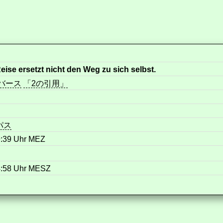
eise ersetzt nicht den Weg zu sich selbst.
バース
「2の引用」
パス
9:39 Uhr MEZ
4:58 Uhr MESZ