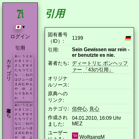
引用
▾
固有番号
ログイン
1199
（ID）:
引用
Sein Gewissen war rein -
引用:
er benutzte es nie.
あ
い
う
え
お
カテゴリ
か
き
く
け
こ
著者たち:
ディートリヒ ボンヘッフ
さ
し
す
せ
そ
ァー
「43の引用」
た
ち
つ
て
と
な
に
ぬ
ね
の
オリジナ
は
ひ
ふ
へ
ほ
ルソース:
ま
み
む
め
も
や
ゆ
よ
原典への
ら
り
る
れ
ろ
わ
を
*
リンク:
あ
い
う
え
お
著者たち
カテゴリ:
信仰心
,
良心
か
き
く
け
こ
さ
し
す
せ
そ
作成され
04.01.2010, 16:09 Uhr
た
ち
つ
て
と
MEZ
ました:
な
に
ぬ
ね
の
は
ひ
ふ
へ
ほ
ユーザー
ま
み
む
め
も
WolfgangM
や
ゆ
よ