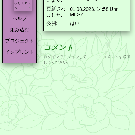
による:
ら
り
る
れ
ろ
わ
を
更新され
*
01.08.2023, 14:58 Uhr
MESZ
ました:
ヘルプ
公開:
はい
組み込む
プロジェクト
コメント
インプリント
ログイン
でログインして、ここにコメントを追加
してください。