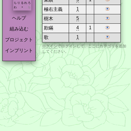
ら
り
る
れ
ろ
わ
を
*
1
極右主義
ヘルプ
5
樹木
4
1
欺瞞
組み込む
1
歌
プロジェクト
ログイン
でログインして、ここにカテゴリを追加
インプリント
してください。