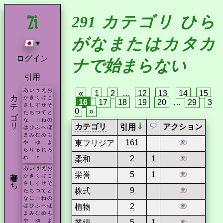
291 カテゴリ ひら
がなまたはカタカ
▾
ログイン
ナで始まらない
引用
あ
い
う
え
お
«
1
2
…
12
13
14
15
カテゴリ
か
き
く
け
こ
16
17
18
19
20
…
29
3
さ
し
す
せ
そ
0
»
た
ち
つ
て
と
な
に
ぬ
ね
の
カテゴリ
アクション
引用
は
ひ
ふ
へ
ほ
ま
み
む
め
も
161
東フリジア
や
ゆ
よ
ら
り
る
れ
ろ
2
1
わ
を
柔和
*
あ
い
う
え
お
著者たち
5
1
栄誉
か
き
く
け
こ
さ
し
す
せ
そ
9
株式
た
ち
つ
て
と
な
に
ぬ
ね
の
2
植物
は
ひ
ふ
へ
ほ
ま
み
む
め
も
や
ゆ
よ
5
1
業績