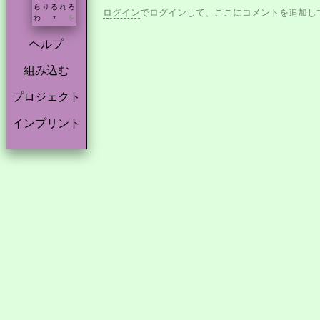
ら
り
る
れ
ろ
ログイン
でログインして、ここにコメントを追加し
わ
を
*
ヘルプ
組み込む
プロジェクト
インプリント