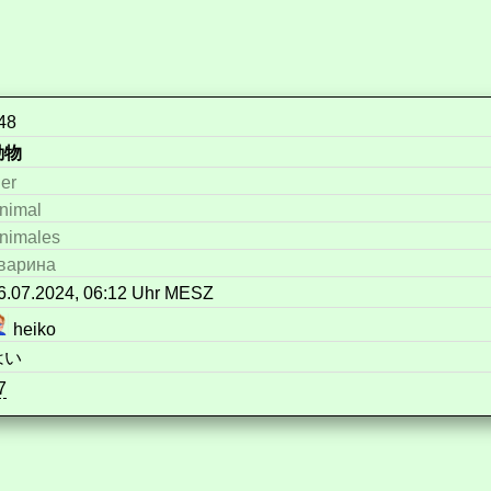
48
動物
ier
nimal
nimales
варина
6.07.2024, 06:12 Uhr MESZ
heiko
はい
7