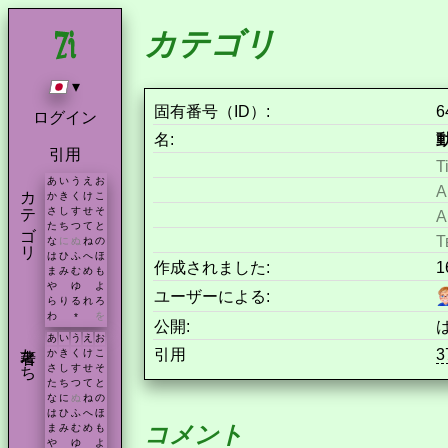
カテゴリ
▾
固有番号（ID）:
6
ログイン
名:
引用
T
あ
い
う
え
お
カテゴリ
A
か
き
く
け
こ
さ
し
す
せ
そ
A
た
ち
つ
て
と
Т
な
に
ぬ
ね
の
は
ひ
ふ
へ
ほ
作成されました:
1
ま
み
む
め
も
や
ゆ
よ
ユーザーによる:
ら
り
る
れ
ろ
わ
を
*
公開:
あ
い
う
え
お
著者たち
引用
3
か
き
く
け
こ
さ
し
す
せ
そ
た
ち
つ
て
と
な
に
ぬ
ね
の
は
ひ
ふ
へ
ほ
コメント
ま
み
む
め
も
や
ゆ
よ