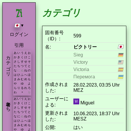
カテゴリ
▾
固有番号
ログイン
599
（ID）:
引用
名:
ビクトリー
あ
い
う
え
お
Sieg
カテゴリ
か
き
く
け
こ
Victory
さ
し
す
せ
そ
た
ち
つ
て
と
Victoria
な
に
ぬ
ね
の
は
ひ
ふ
へ
ほ
Перемога
ま
み
む
め
も
作成されま
や
ゆ
よ
28.02.2023, 03:35 Uhr
ら
り
る
れ
ろ
MEZ
した:
わ
を
*
ユーザーに
あ
い
う
え
お
著者たち
Miguel
か
き
く
け
こ
よる:
さ
し
す
せ
そ
た
ち
つ
て
と
更新されま
10.06.2023, 18:37 Uhr
な
に
ぬ
ね
の
MESZ
した:
は
ひ
ふ
へ
ほ
ま
み
む
め
も
公開:
はい
や
ゆ
よ