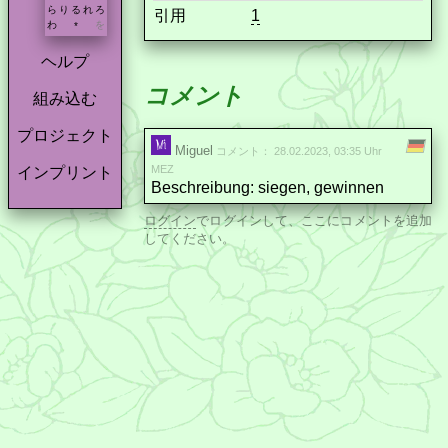
ら
り
る
れ
ろ
引用
1
わ
を
*
ヘルプ
コメント
組み込む
プロジェクト
Miguel
コメント： 28.02.2023, 03:35 Uhr
MEZ
インプリント
Beschreibung: siegen, gewinnen
ログイン
でログインして、ここにコメントを追加
してください。