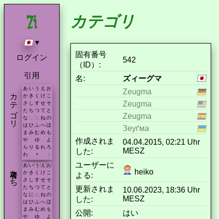
カテゴリ
▾
固有番号
ログイン
542
（ID）:
引用
名:
ズィーグマ
あ
い
う
え
お
Zeugma
カテゴリ
か
き
く
け
こ
Zeugma
さ
し
す
せ
そ
た
ち
つ
て
と
Zeugma
な
に
ぬ
ね
の
は
ひ
ふ
へ
ほ
Зеуґма
ま
み
む
め
も
作成されま
や
ゆ
よ
04.04.2015, 02:21 Uhr
ら
り
る
れ
ろ
MESZ
した:
わ
を
*
ユーザーに
あ
い
う
え
お
著者たち
heiko
か
き
く
け
こ
よる:
さ
し
す
せ
そ
た
ち
つ
て
と
更新されま
10.06.2023, 18:36 Uhr
な
に
ぬ
ね
の
MESZ
した:
は
ひ
ふ
へ
ほ
ま
み
む
め
も
公開:
はい
や
ゆ
よ