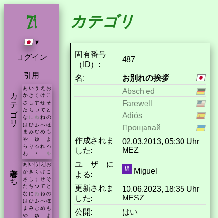
カテゴリ
▾
固有番号
ログイン
487
（ID）:
引用
名:
お別れの挨拶
あ
い
う
え
お
Abschied
カテゴリ
か
き
く
け
こ
Farewell
さ
し
す
せ
そ
た
ち
つ
て
と
Adiós
な
に
ぬ
ね
の
は
ひ
ふ
へ
ほ
Прощавай
ま
み
む
め
も
作成されま
や
ゆ
よ
02.03.2013, 05:30 Uhr
ら
り
る
れ
ろ
MEZ
した:
わ
を
*
ユーザーに
あ
い
う
え
お
著者たち
Miguel
か
き
く
け
こ
よる:
さ
し
す
せ
そ
た
ち
つ
て
と
更新されま
10.06.2023, 18:35 Uhr
な
に
ぬ
ね
の
MESZ
した:
は
ひ
ふ
へ
ほ
ま
み
む
め
も
公開:
はい
や
ゆ
よ