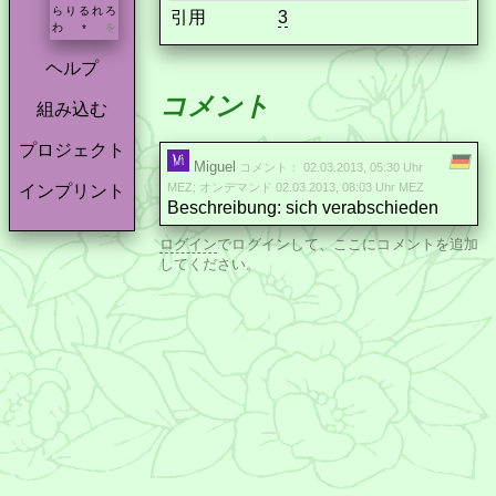
ら
り
る
れ
ろ
引用
3
わ
を
*
ヘルプ
コメント
組み込む
プロジェクト
Miguel
コメント： 02.03.2013, 05:30 Uhr
MEZ; オンデマンド 02.03.2013, 08:03 Uhr MEZ
インプリント
Beschreibung: sich verabschieden
ログイン
でログインして、ここにコメントを追加
してください。