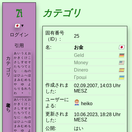
カテゴリ
▾
固有番号
ログイン
25
（ID）:
引用
名:
お金
あ
い
う
え
お
Geld
カテゴリ
か
き
く
け
こ
Money
さ
し
す
せ
そ
た
ち
つ
て
と
Dinero
な
に
ぬ
ね
の
は
ひ
ふ
へ
ほ
Гроші
ま
み
む
め
も
作成されま
や
ゆ
よ
02.09.2007, 14:03 Uhr
ら
り
る
れ
ろ
MESZ
した:
わ
を
*
ユーザーに
あ
い
う
え
お
著者たち
heiko
か
き
く
け
こ
よる:
さ
し
す
せ
そ
た
ち
つ
て
と
更新されま
10.06.2023, 18:28 Uhr
な
に
ぬ
ね
の
MESZ
した:
は
ひ
ふ
へ
ほ
ま
み
む
め
も
公開:
はい
や
ゆ
よ