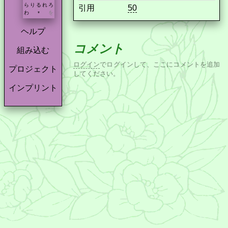
ら
り
る
れ
ろ
引用
50
わ
を
*
ヘルプ
コメント
組み込む
ログイン
でログインして、ここにコメントを追加
プロジェクト
してください。
インプリント