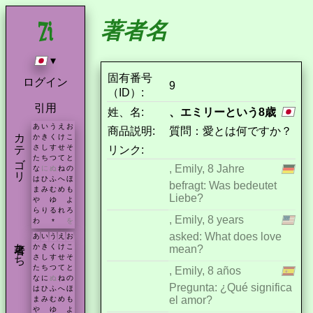
著者名
▾
固有番号
ログイン
9
（ID）:
引用
姓、名:
、エミリーという8歳
あ
い
う
え
お
商品説明:
質問：愛とは何ですか？
カテゴリ
か
き
く
け
こ
さ
し
す
せ
そ
リンク:
た
ち
つ
て
と
, Emily, 8 Jahre
な
に
ぬ
ね
の
は
ひ
ふ
へ
ほ
befragt: Was bedeutet
ま
み
む
め
も
Liebe?
や
ゆ
よ
ら
り
る
れ
ろ
, Emily, 8 years
わ
を
*
asked: What does love
あ
い
う
え
お
著者たち
か
き
く
け
こ
mean?
さ
し
す
せ
そ
た
ち
つ
て
と
, Emily, 8 años
な
に
ぬ
ね
の
Pregunta: ¿Qué significa
は
ひ
ふ
へ
ほ
el amor?
ま
み
む
め
も
や
ゆ
よ