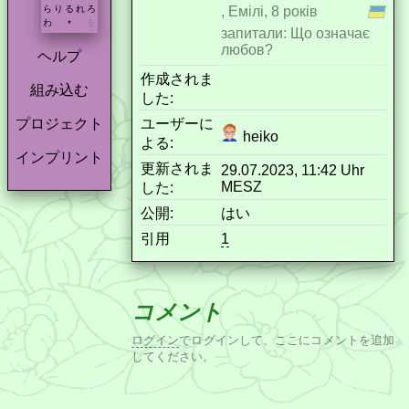
, Емілі, 8 років
ら
り
る
れ
ろ
わ
を
*
запитали: Що означає
любов?
ヘルプ
作成されま
組み込む
した:
ユーザーに
プロジェクト
heiko
よる:
インプリント
更新されま
29.07.2023, 11:42 Uhr
MESZ
した:
公開:
はい
引用
1
コメント
ログイン
でログインして、ここにコメントを追加
してください。