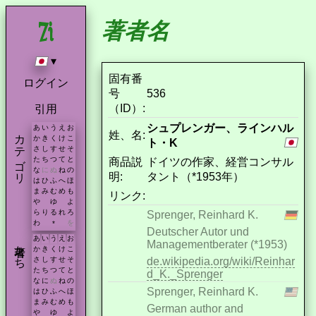
著者名
▾
固有番
ログイン
号
536
（ID）:
引用
シュプレンガー、ラインハル
あ
い
う
え
お
カテゴリ
姓、名:
か
き
く
け
こ
ト・K
さ
し
す
せ
そ
た
ち
つ
て
と
商品説
ドイツの作家、経営コンサル
な
に
ぬ
ね
の
明:
タント（*1953年）
は
ひ
ふ
へ
ほ
ま
み
む
め
も
リンク:
や
ゆ
よ
ら
り
る
れ
ろ
Sprenger, Reinhard K.
わ
を
*
Deutscher Autor und
あ
い
う
え
お
著者たち
Managementberater (*1953)
か
き
く
け
こ
de.wikipedia.org/wiki/Reinhar
さ
し
す
せ
そ
た
ち
つ
て
と
d_K._Sprenger
な
に
ぬ
ね
の
Sprenger, Reinhard K.
は
ひ
ふ
へ
ほ
ま
み
む
め
も
German author and
や
ゆ
よ