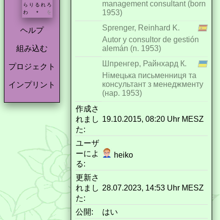
management consultant (born
ら
り
る
れ
ろ
1953)
わ
を
*
Sprenger, Reinhard K.
ヘルプ
Autor y consultor de gestión
alemán (n. 1953)
組み込む
Шпренгер, Райнхард К.
プロジェクト
Німецька письменниця та
консультант з менеджменту
インプリント
(нар. 1953)
作成さ
れまし
19.10.2015, 08:20 Uhr MESZ
た:
ユーザ
ーによ
heiko
る:
更新さ
れまし
28.07.2023, 14:53 Uhr MESZ
た:
公開:
はい