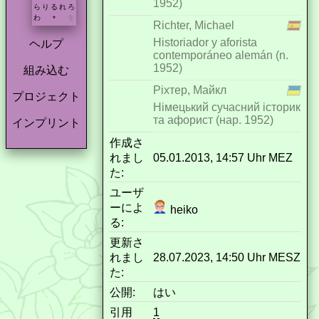
1952)
ら
り
る
れ
ろ
わ
を
*
Richter, Michael
Historiador y aforista
ヘルプ
contemporáneo alemán (n.
1952)
組み込む
Ріхтер, Майкл
プロジェクト
Німецький сучасний історик
та афорист (нар. 1952)
インプリント
作成さ
れまし
05.01.2013, 14:57 Uhr MEZ
た:
ユーザ
ーによ
heiko
る:
更新さ
れまし
28.07.2023, 14:50 Uhr MESZ
た:
公開:
はい
引用
1