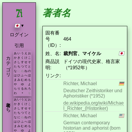
著者名
▾
固有番
ログイン
号
464
（ID）:
引用
姓、名:
裁判官、マイケル
あ
い
う
え
お
カテゴリ
か
き
く
け
こ
商品説
ドイツの現代史家、格言家
さ
し
す
せ
そ
た
ち
つ
て
と
明:
（*1952年）
な
に
ぬ
ね
の
リンク:
は
ひ
ふ
へ
ほ
ま
み
む
め
も
Richter, Michael
や
ゆ
よ
ら
り
る
れ
ろ
Deutscher Zeithistoriker und
わ
を
*
Aphoristiker (*1952)
あ
い
う
え
お
著者たち
de.wikipedia.org/wiki/Michae
か
き
く
け
こ
l_Richter_(Historiker)
さ
し
す
せ
そ
た
ち
つ
て
と
Richter, Michael
な
に
ぬ
ね
の
は
ひ
ふ
へ
ほ
German contemporary
ま
み
む
め
も
historian and aphorist (born
や
ゆ
よ