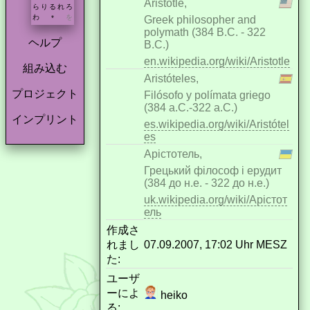
Aristotle,
ら
り
る
れ
ろ
わ
を
Greek philosopher and
*
polymath (384 B.C. - 322
ヘルプ
B.C.)
en.wikipedia.org/wiki/Aristotle
組み込む
Aristóteles,
プロジェクト
Filósofo y polímata griego
(384 a.C.-322 a.C.)
インプリント
es.wikipedia.org/wiki/Aristótel
es
Арістотель,
Грецький філософ і ерудит
(384 до н.е. - 322 до н.е.)
uk.wikipedia.org/wiki/Арістот
ель
作成さ
れまし
07.09.2007, 17:02 Uhr MESZ
た:
ユーザ
ーによ
heiko
る: