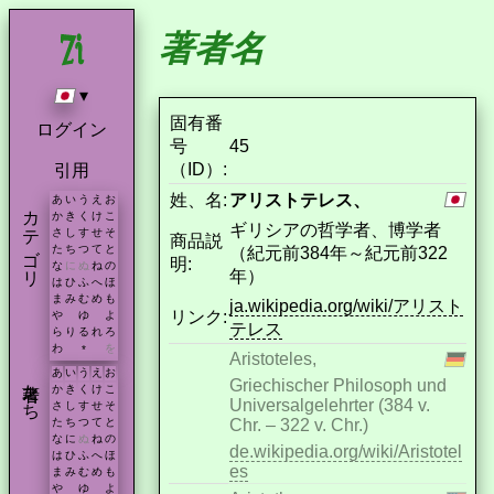
著者名
▾
固有番
ログイン
号
45
（ID）:
引用
姓、名:
アリストテレス、
あ
い
う
え
お
カテゴリ
か
き
く
け
こ
ギリシアの哲学者、博学者
さ
し
す
せ
そ
商品説
た
ち
つ
て
と
（紀元前384年～紀元前322
明:
な
に
ぬ
ね
の
年）
は
ひ
ふ
へ
ほ
ま
み
む
め
も
ja.wikipedia.org/wiki/アリスト
リンク:
や
ゆ
よ
テレス
ら
り
る
れ
ろ
わ
を
*
Aristoteles,
あ
い
う
え
お
著者たち
Griechischer Philosoph und
か
き
く
け
こ
Universalgelehrter (384 v.
さ
し
す
せ
そ
Chr. – 322 v. Chr.)
た
ち
つ
て
と
な
に
ぬ
ね
の
de.wikipedia.org/wiki/Aristotel
は
ひ
ふ
へ
ほ
es
ま
み
む
め
も
や
ゆ
よ